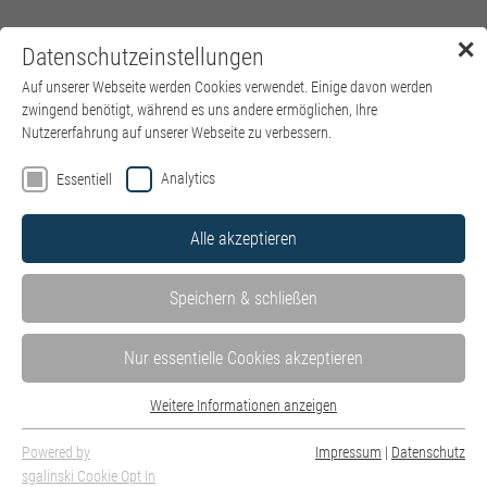
✕
Datenschutzeinstellungen
Menü
Auf unserer Webseite werden Cookies verwendet. Einige davon werden
zwingend benötigt, während es uns andere ermöglichen, Ihre
Nutzererfahrung auf unserer Webseite zu verbessern.
Analytics
Essentiell
Alle akzeptieren
Speichern & schließen
Nur essentielle Cookies akzeptieren
Weitere Informationen anzeigen
Essentiell
Essentielle Cookies werden für grundlegende Funktionen der Webseite
Powered by
Impressum
|
Datenschutz
benötigt. Dadurch ist gewährleistet, dass die Webseite einwandfrei
sgalinski Cookie Opt In