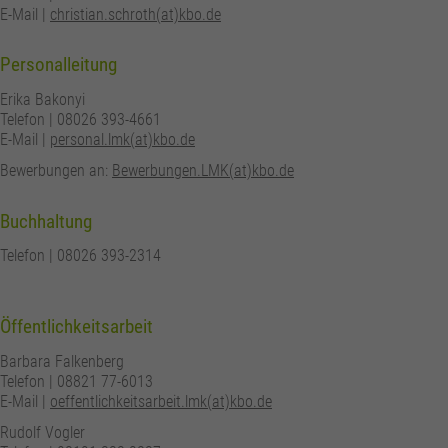
Anbieter
Google Analytics
E-Mail |
christian.schroth(at)kbo.de
Laufzeit
24 Stunden
Personalleitung
Wird zur Unterscheidung von Benutzern
Erika Bakonyi
Zweck
verwendet.
Telefon | 08026 393-4661
E-Mail |
personal.lmk(at)kbo.de
Bewerbungen an:
Bewerbungen.LMK(at)kbo.de
Name
_gat_UA_161657597_7
Buchhaltung
Anbieter
Google Analytics
Telefon | 08026 393-2314
Laufzeit
1 Minute
Wird verwendet, um die Anforderungsrate zu
Öffentlichkeitsarbeit
Zweck
drosseln.
Barbara Falkenberg
Telefon | 08821 77-6013
E-Mail |
oeffentlichkeitsarbeit.lmk(at)kbo.de
Rudolf Vogler