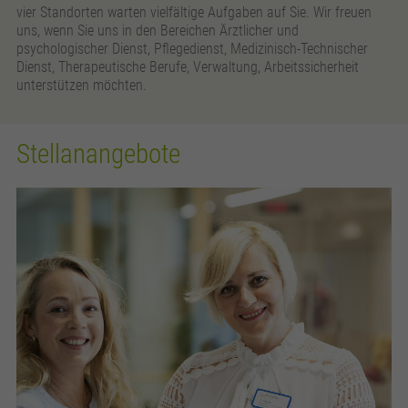
Anbieter
Google Analytics
vier Standorten warten vielfältige Aufgaben auf Sie. Wir freuen
uns, wenn Sie uns in den Bereichen Ärztlicher und
Laufzeit
24 Stunden
psychologischer Dienst, Pflegedienst, Medizinisch-Technischer
Dienst, Therapeutische Berufe, Verwaltung, Arbeitssicherheit
Wird zur Unterscheidung von Benutzern
unterstützen möchten.
Zweck
verwendet.
Stellanangebote
Name
_gat_UA_161657597_7
Anbieter
Google Analytics
Laufzeit
1 Minute
Wird verwendet, um die Anforderungsrate zu
Zweck
drosseln.