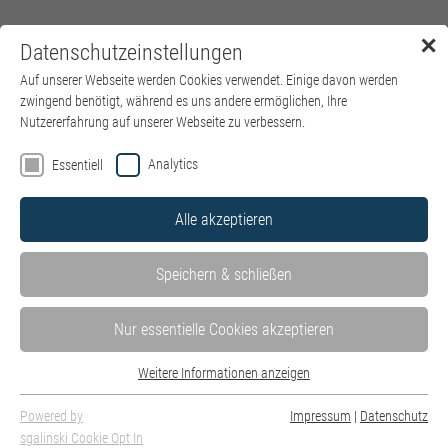
✕
Datenschutzeinstellungen
Menü
Auf unserer Webseite werden Cookies verwendet. Einige davon werden
zwingend benötigt, während es uns andere ermöglichen, Ihre
Nutzererfahrung auf unserer Webseite zu verbessern.
Analytics
Essentiell
Alle akzeptieren
Speichern & schließen
Nur essentielle Cookies akzeptieren
Weitere Informationen anzeigen
Essentiell
Schnuppern Sie JETZT in den Pflegedienst mit einem Freiw
Essentielle Cookies werden für grundlegende Funktionen der Webseite
Powered by
Impressum
|
Datenschutz
Sozialen Jahr in den kbo-Lech-Mangfall-Kliniken!
benötigt. Dadurch ist gewährleistet, dass die Webseite einwandfrei
sgalinski Cookie Opt In