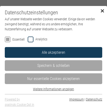
✕
Datenschutzeinstellungen
Menü
Auf unserer Webseite werden Cookies verwendet. Einige davon werden
zwingend benötigt, während es uns andere ermöglichen, Ihre
Nutzererfahrung auf unserer Webseite zu verbessern.
Analytics
Essentiell
Alle akzeptieren
Speichern & schließen
Nur essentielle Cookies akzeptieren
Weitere Informationen anzeigen
Essentiell
Essentielle Cookies werden für grundlegende Funktionen der Webseite
Powered by
Impressum
|
Datenschutz
benötigt. Dadurch ist gewährleistet, dass die Webseite einwandfrei
sgalinski Cookie Opt In