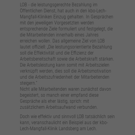
Anbieter
Google Analytics
LOB - die leistungsgerechte Bezahlung im
Öffentlichen Dienst, hat auch in den kbo-Lech-
Laufzeit
24 Stunden
Mangfall-Kliniken Einzug gehalten. In Gesprächen
mit den jeweiligen Vorgesetzten werden
Wird zur Unterscheidung von Benutzern
entsprechende Ziele formuliert und festgelegt, die
Zweck
verwendet.
die Mitarbeitenden innerhalb eines Jahres
erreichen wollen. Das allgemeine Ziel von LOB
lautet offiziell: „Die leistungsorientierte Bezahlung
soll die Effektivität und die Effizienz der
Name
_gat_UA_161657597_7
Arbeitsbereitschaft sowie die Arbeitskraft stärken.
Die Arbeitsleistung kann somit mit Arbeitszielen
Anbieter
Google Analytics
verknüpft werden, dies soll die Arbeitsmotivation
und die Arbeitszufriedenheit der Mitarbeitenden
Laufzeit
1 Minute
steigern.“
Nicht alle Mitarbeitenden waren zunächst davon
begeistert, so manch einer empfand diese
Wird verwendet, um die Anforderungsrate zu
Zweck
Gespräche als eher lästig, sprich: mit
drosseln.
zusätzlichem Arbeitsaufwand verbunden.
Doch wie effektiv und sinnvoll LOB tatsächlich sein
kann, veranschaulicht ein Beispiel aus der kbo-
Lech-Mangfall-Klinik Landsberg am Lech.