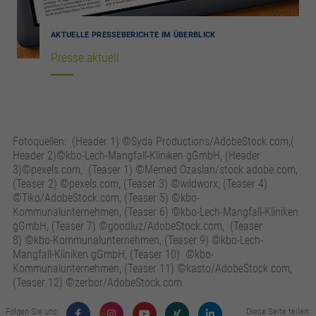
AKTUELLE PRESSEBERICHTE IM ÜBERBLICK
Presse aktuell
Fotoquellen: (Header 1) ©Syda Productions/AdobeStock.com,(
Header 2)©kbo-Lech-Mangfall-Kliniken gGmbH, (Header
3)©pexels.com, (Teaser 1) ©Memed Özaslan/stock.adobe.com,
(Teaser 2) ©pexels.com, (Teaser 3) ©wildworx, (Teaser 4)
©Tiko/AdobeStock.com, (Teaser 5) ©kbo-
Kommunalunternehmen, (Teaser 6) ©kbo-Lech-Mangfall-Kliniken
gGmbH, (Teaser 7) ©goodluz/AdobeStock.com, (Teaser
8) ©kbo-Kommunalunternehmen, (Teaser 9) ©kbo-Lech-
Mangfall-Kliniken gGmbH, (Teaser 10) ©kbo-
Kommunalunternehmen, (Teaser 11) ©kasto/AdobeStock.com,
(Teaser 12) ©zerbor/AdobeStock.com
Folgen Sie uns:
Diese Seite teilen: