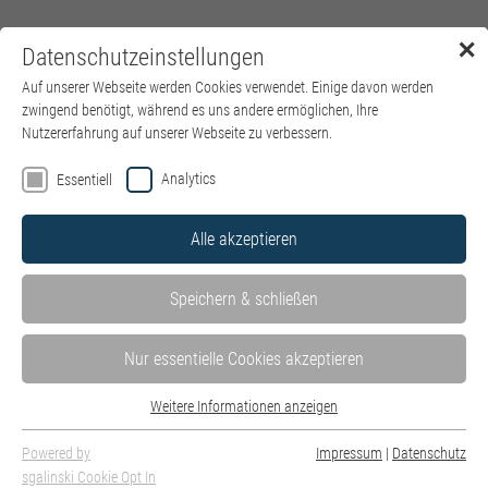
✕
Datenschutzeinstellungen
Menü
Auf unserer Webseite werden Cookies verwendet. Einige davon werden
zwingend benötigt, während es uns andere ermöglichen, Ihre
Nutzererfahrung auf unserer Webseite zu verbessern.
Analytics
Essentiell
Alle akzeptieren
Speichern & schließen
Nur essentielle Cookies akzeptieren
Weitere Informationen anzeigen
Essentiell
Schnuppern Sie JETZT in den Pflegedienst - mit einem Freiwilligen
Essentielle Cookies werden für grundlegende Funktionen der Webseite
Powered by
Impressum
|
Datenschutz
sozialen Jahr in den kbo-Lech-Mangfall-Kliniken!
benötigt. Dadurch ist gewährleistet, dass die Webseite einwandfrei
sgalinski Cookie Opt In