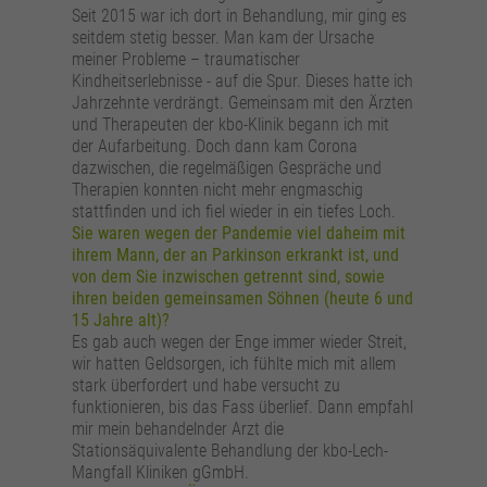
Seit 2015 war ich dort in Behandlung, mir ging es
seitdem stetig besser. Man kam der Ursache
meiner Probleme – traumatischer
Kindheitserlebnisse - auf die Spur. Dieses hatte ich
Jahrzehnte verdrängt. Gemeinsam mit den Ärzten
und Therapeuten der kbo-Klinik begann ich mit
der Aufarbeitung. Doch dann kam Corona
dazwischen, die regelmäßigen Gespräche und
Therapien konnten nicht mehr engmaschig
stattfinden und ich fiel wieder in ein tiefes Loch.
Sie waren wegen der Pandemie viel daheim mit
ihrem Mann, der an Parkinson erkrankt ist, und
von dem Sie inzwischen getrennt sind, sowie
ihren beiden gemeinsamen Söhnen (heute 6 und
15 Jahre alt)?
Es gab auch wegen der Enge immer wieder Streit,
wir hatten Geldsorgen, ich fühlte mich mit allem
stark überfordert und habe versucht zu
funktionieren, bis das Fass überlief. Dann empfahl
mir mein behandelnder Arzt die
Stationsäquivalente Behandlung der kbo-Lech-
Mangfall Kliniken gGmbH.