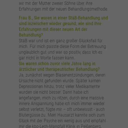
wir mit der Mutter zweier Söhne über ihre
Erfahrungen mit der neuen Behandlungsmethode.
Frau B., Sie waren in einer StäB-Behandlung und
sind inzwischen wieder gesund, wie sind Ihre
Erfahrungen mit dieser neuen Art der
Behandlung?
StäB war und ist ein ganz großer Glücksfall für
mich. Für mich passte diese Form der Betreuung
unglaublich gut und war so positiv, dass ich es
gar nicht in Worte fassen kann.
Sie waren schon zuvor viele Jahre lang in
ärztlicher und therapeutischer Behandlung?
Ja, zunächst wegen Blasenentzündungen, deren
Ursache nicht gefunden wurde. Später kamen
Depressionen hinzu, trotz vieler Medikamente
wurden sie nicht besser. Dann habe ich
angefangen, mich zu ritzen, durch eine massive
innere Anspannung habe ich mich immer wieder
selbst verletzt, fügte mir – oft unbewusst - auch
Blutergüsse zu. Mein Hausarzt kannte sich zum
Glück mit der Psyche ein wenig aus und empfahl
mir die kbo-Lech-Mangfall Klinik in Peißenberg.