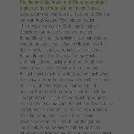
Hier kommt das Ärzte- und Therapeutenteam
täglich zu den Patient/innen nach Hause
.
Genau, für mich war das die Rettung. Jeden Tag
kam ein Arzt/Ärztin, Psychologe/in oder
Therapeut/in aus dem StäB-Team – einige
Gesichter kannte ich schon von meiner
Behandlung in der Tagesklinik - für mindestens
eine Stunde zu verschiedenen Uhrzeiten vorbei.
Jeder hatte seine eigene Art, seinen eigenen
Behandlungsstil und von jedem habe ich
Unterschiedliches gelernt. Anfangs fühlte ich
einen gewissen Druck, ich war regelmäßige
Besuche nicht mehr gewöhnt, wusste nicht, was
mich erwartet und daheim sah es recht schlimm
aus, ich habe den Haushalt einfach nicht
geschafft und mich dafür geschämt. Doch das
Team nahm mir alle Vorbehalte, ich gewöhnte
mich an die regelmäßigen Besuche und wusste sie
immer mehr zu schätzen. Ein großer Vorteil für
mich lag darin, dass ich nicht mehr, wie
beispielsweise nach einer Behandlung in der
Tageklinik, zuhause wieder mit der dortigen
Situation konfrontiert wurde, sondern diese gleich