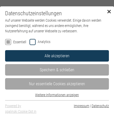
✕
Datenschutzeinstellungen
Menü
Auf unserer Webseite werden Cookies verwendet. Einige davon werden
zwingend benötigt, während es uns andere ermöglichen, Ihre
Nutzererfahrung auf unserer Webseite zu verbessern.
Analytics
Essentiell
Alle akzeptieren
Speichern & schließen
Nur essentielle Cookies akzeptieren
Weitere Informationen anzeigen
Essentiell
Essentielle Cookies werden für grundlegende Funktionen der Webseite
Powered by
Impressum
|
Datenschutz
Aktuelle Nachrichten aus den kbo-Lech-Mangfall-Kliniken!
benötigt. Dadurch ist gewährleistet, dass die Webseite einwandfrei
sgalinski Cookie Opt In