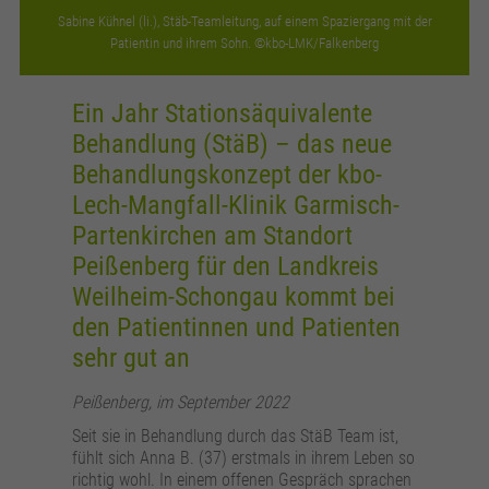
Anbieter
Google Analytics
Sabine Kühnel (li.), Stäb-Teamleitung, auf einem Spaziergang mit der
Patientin und ihrem Sohn. ©kbo-LMK/Falkenberg
Laufzeit
24 Stunden
Wird zur Unterscheidung von Benutzern
Ein Jahr Stationsäquivalente
Zweck
verwendet.
Behandlung (StäB) – das neue
Behandlungskonzept der kbo-
Name
_gat_UA_161657597_7
Lech-Mangfall-Klinik Garmisch-
Partenkirchen am Standort
Anbieter
Google Analytics
Peißenberg für den Landkreis
Weilheim-Schongau kommt bei
Laufzeit
1 Minute
den Patientinnen und Patienten
Wird verwendet, um die Anforderungsrate zu
sehr gut an
Zweck
drosseln.
Peißenberg, im September 2022
Seit sie in Behandlung durch das StäB Team ist,
fühlt sich Anna B. (37) erstmals in ihrem Leben so
richtig wohl. In einem offenen Gespräch sprachen