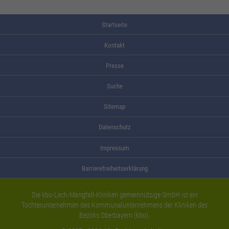
Startseite
Kontakt
Presse
Suche
Sitemap
Datenschutz
Impressum
Barrierefreiheitserklärung
Die kbo-Lech-Mangfall-Kliniken gemeinnützige GmbH ist ein
Tochterunternehmen des Kommunalunternehmens der Kliniken des
Bezirks Oberbayern (kbo).