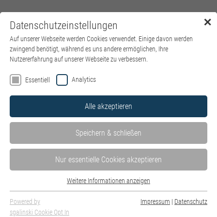
✕
Datenschutzeinstellungen
Menü
Auf unserer Webseite werden Cookies verwendet. Einige davon werden
zwingend benötigt, während es uns andere ermöglichen, Ihre
Nutzererfahrung auf unserer Webseite zu verbessern.
Borderline Persönlichkeitsstörung
Analytics
Essentiell
Alle akzeptieren
Speichern & schließen
Nur essentielle Cookies akzeptieren
Weitere Informationen anzeigen
Essentiell
Essentielle Cookies werden für grundlegende Funktionen der Webseite
Powered by
Impressum
|
Datenschutz
benötigt. Dadurch ist gewährleistet, dass die Webseite einwandfrei
sgalinski Cookie Opt In