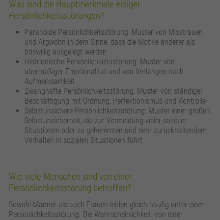
Anbieter
Google Analytics
Was sind die Hauptmerkmale einiger
Persönlichkeitsstörungen?
Laufzeit
24 Stunden
Paranoide Persönlichkeitsstörung: Muster von Misstrauen
und Argwohn in dem Sinne, dass die Motive anderer als
Wird zur Unterscheidung von Benutzern
Zweck
böswillig ausgelegt werden
verwendet.
Histrionische Persönlichkeitsstörung: Muster von
übermäßiger Emotionalität und von Verlangen nach
Aufmerksamkeit
Name
_gat_UA_161657597_7
Zwanghafte Persönlichkeitsstörung: Muster von ständiger
Beschäftigung mit Ordnung, Perfektionismus und Kontrolle
Selbstunsichere Persönlichkeitsstörung: Muster einer großen
Anbieter
Google Analytics
Selbstunsicherheit, die zur Vermeidung vieler sozialer
Situationen oder zu gehemmten und sehr zurückhaltendem
Laufzeit
1 Minute
Verhalten in sozialen Situationen führt
Wird verwendet, um die Anforderungsrate zu
Zweck
drosseln.
Wie viele Menschen sind von einer
Persönlichkeitsstörung betroffen?
Sowohl Männer als auch Frauen leiden gleich häufig unter einer
Persönlichkeitsstörung. Die Wahrscheinlichkeit, von einer