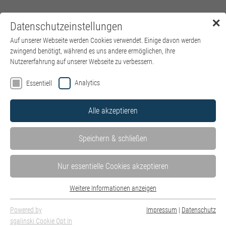
✕
Datenschutzeinstellungen
Menü
Auf unserer Webseite werden Cookies verwendet. Einige davon werden
zwingend benötigt, während es uns andere ermöglichen, Ihre
Nutzererfahrung auf unserer Webseite zu verbessern.
Analytics
Essentiell
Alle akzeptieren
Speichern & schließen
Nur essentielle Cookies akzeptieren
Weitere Informationen anzeigen
Essentiell
vorn v. l.: Kurt Reiterberger, Jo Birkenseher, Katharina Kopiecny, hinten v. l.:
Essentielle Cookies werden für grundlegende Funktionen der Webseite
Powered by
Impressum
|
Datenschutz
Werner Dresel, Klaus Funke, Maria Rehm, Michaela Geiger, Marianne
benötigt. Dadurch ist gewährleistet, dass die Webseite einwandfrei
sgalinski Cookie Opt In
Deißenböck, Dr. Florian Seemüller, Christine Bonacker, Heinz Wamser, Margit