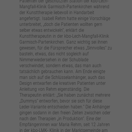
Patienten der geschützten Station der kbo-Lech-
Mangfall-Klinik Garmisch-Partenkirchen während
der Kunsttherapie liebevoll in Handarbeit
angefertigt. Isabell Rehm hatte einige Vorschläge
unterbreitet, „doch die Patienten wollten gern
selber etwas entwickeln“, erklärt die
Kunsttherapeutin in der kbo-Lech-Mangfall-Klinik
Garmisch-Partenkirchen. Ganz wichtig sei ihnen
gewesen, für die Fürsprecher etwas „Sinnvolles“ zu
basteln, etwas, das nicht sogleich auf
Nimmerwiedersehen in der Schublade
verschwindet, sondern etwas, das man auch
tatsächlich gebrauchen kann. Am Ende einigte
man sich auf die Schlüsselanhänger, auch das
Design entwarfen die kreativen Patienten unter
Anleitung von Rehm eigenständig. Die
Therapeutin erklärt: „Sie haben zunächst mehrere
„Dummys“ entworfen, bevor sie sich für diese
Leder-Variante entschieden haben.“ Die Anhänger
gingen sodann in den freien Zeiten zwischen oder
nach den Therapien „in Produktion“. Eine der
Empfängerinnen war Maria Rehm, seit 12 Jahren
in der kbo-LMK- Klinik in der Marktgemeinde am