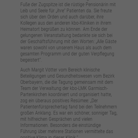
Fuße der Zugspitze ist die rüstige Pensionärin mit
Leib und Seele für „ihre“ Patienten da. Sie freute
sich über den Orden und auch darüber, ihre
Kollegen aus den anderen kbo-Kliniken in ihrem
Heimatort begrüßen zu können. Am Ende der
gelungenen Veranstaltung bedankte sie sich bei
der Geschäftsführung mit den Worten: „Alle Gäste
waren sowohl von unserem Haus als auch dem
gesamten Programm und der guten Verpflegung
begeistert“.
Auch Margit Vötter vom Bereich klinische
Beteiligungen und Gesundheitswesen vom Bezirk
Oberbayern, die die Tagung gemeinsam mit dem
Team der Verwaltung der kbo-LMK Garmisch-
Partenkirchen koordiniert und organisiert hatte,
zog ein überaus positives Resümee: „Der
Patientenfürsprechertag fand bei den Teilnehmern
großen Anklang. Es war ein schöner, sonniger Tag,
mit hilfreichen Gesprächen und vielen
Informationen. Besonders die einstündige
Führung über mehrere Stationen vermittelte das
positive Klima in dieser Klinik.“