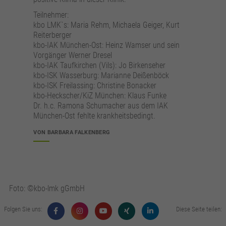
Teilnehmer:
kbo LMK`s: Maria Rehm, Michaela Geiger, Kurt
Reiterberger
kbo-IAK München-Ost: Heinz Wamser und sein
Vorgänger Werner Dresel
kbo-IAK Taufkirchen (Vils): Jo Birkenseher
kbo-ISK Wasserburg: Marianne Deißenböck
kbo-ISK Freilassing: Christine Bonacker
kbo-Heckscher/KiZ München: Klaus Funke
Dr. h.c. Ramona Schumacher aus dem IAK
München-Ost fehlte krankheitsbedingt.
VON BARBARA FALKENBERG
Foto: ©kbo-lmk gGmbH
Folgen Sie uns:
Diese Seite teilen: