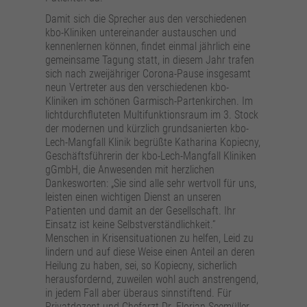
Anbieter
Google Analytics
Damit sich die Sprecher aus den verschiedenen
kbo-Kliniken untereinander austauschen und
Laufzeit
24 Stunden
kennenlernen können, findet einmal jährlich eine
gemeinsame Tagung statt, in diesem Jahr trafen
Wird zur Unterscheidung von Benutzern
Zweck
sich nach zweijähriger Corona-Pause insgesamt
verwendet.
neun Vertreter aus den verschiedenen kbo-
Kliniken im schönen Garmisch-Partenkirchen. Im
lichtdurchfluteten Multifunktionsraum im 3. Stock
Name
_gat_UA_161657597_7
der modernen und kürzlich grundsanierten kbo-
Lech-Mangfall Klinik begrüßte Katharina Kopiecny,
Geschäftsführerin der kbo-Lech-Mangfall Kliniken
Anbieter
Google Analytics
gGmbH, die Anwesenden mit herzlichen
Dankesworten: „Sie sind alle sehr wertvoll für uns,
Laufzeit
1 Minute
leisten einen wichtigen Dienst an unseren
Patienten und damit an der Gesellschaft. Ihr
Wird verwendet, um die Anforderungsrate zu
Einsatz ist keine Selbstverständlichkeit.“
Zweck
drosseln.
Menschen in Krisensituationen zu helfen, Leid zu
lindern und auf diese Weise einen Anteil an deren
Heilung zu haben, sei, so Kopiecny, sicherlich
herausfordernd, zuweilen wohl auch anstrengend,
in jedem Fall aber überaus sinnstiftend. Für
Privatdozent und Chefarzt Dr. Florian Seemüller