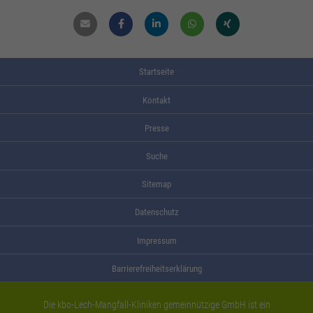
Mail
Facebook
Linkdin
Whatsapp
Xing
Startseite
Kontakt
Presse
Suche
Sitemap
Datenschutz
Impressum
Barrierefreiheitserklärung
Die kbo-Lech-Mangfall-Kliniken gemeinnützige GmbH ist ein