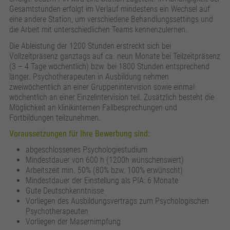
Anbieter
Google Analytics
Gesamtstunden erfolgt im Verlauf mindestens ein Wechsel auf
eine andere Station, um verschiedene Behandlungssettings und
Laufzeit
24 Stunden
die Arbeit mit unterschiedlichen Teams kennenzulernen.
Die Ableistung der 1200 Stunden erstreckt sich bei
Wird zur Unterscheidung von Benutzern
Zweck
Vollzeitpräsenz ganztags auf ca. neun Monate bei Teilzeitpräsenz
verwendet.
(3 – 4 Tage wöchentlich) bzw. bei 1800 Stunden entsprechend
länger. Psychotherapeuten in Ausbildung nehmen
zweiwöchentlich an einer Gruppenintervision sowie einmal
Name
_gat_UA_161657597_7
wöchentlich an einer Einzelintervision teil. Zusätzlich besteht die
Möglichkeit an klinikinternen Fallbesprechungen und
Anbieter
Google Analytics
Fortbildungen teilzunehmen.
Voraussetzungen für Ihre Bewerbung sind:
Laufzeit
1 Minute
abgeschlossenes Psychologiestudium
Mindestdauer von 600 h (1200h wünschenswert)
Wird verwendet, um die Anforderungsrate zu
Zweck
Arbeitszeit min. 50% (80% bzw. 100% erwünscht)
drosseln.
Mindestdauer der Einstellung als PIA: 6 Monate
Gute Deutschkenntnisse
Vorliegen des Ausbildungsvertrags zum Psychologischen
Psychotherapeuten
Vorliegen der Masernimpfung