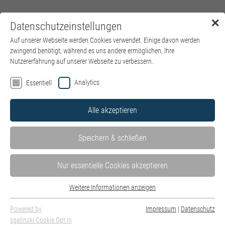
✕
Datenschutzeinstellungen
Menü
Auf unserer Webseite werden Cookies verwendet. Einige davon werden
zwingend benötigt, während es uns andere ermöglichen, Ihre
Nutzererfahrung auf unserer Webseite zu verbessern.
Analytics
Essentiell
Alle akzeptieren
Speichern & schließen
Nur essentielle Cookies akzeptieren
Weitere Informationen anzeigen
Seit 25 Jahren geht Evi Thurner-McMorland "jeden Tag gerne in
Essentiell
die Arbeit". Lesen Sie HIER das Interview mit Mutter und Tochter,
Essentielle Cookies werden für grundlegende Funktionen der Webseite
Powered by
Impressum
|
Datenschutz
die sich gemeinsam mit Herzblut für unsere Patienten einsetzen.
benötigt. Dadurch ist gewährleistet, dass die Webseite einwandfrei
sgalinski Cookie Opt In